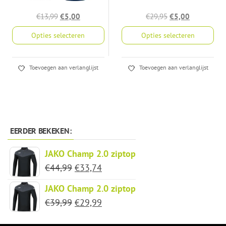
productpagina
productpagina
Oorspronkelijke
Huidige
Oorspronkelijke
Huidige
€
13,99
€
5,00
€
29,95
€
5,00
prijs
prijs
prijs
prijs
Opties selecteren
Opties selecteren
was:
is:
was:
is:
€13,99.
€5,00.
€29,95.
€5,00.
Dit
Dit
Toevoegen aan verlanglijst
Toevoegen aan verlanglijst
product
product
heeft
heeft
meerdere
meerdere
variaties.
variaties.
Deze
Deze
EERDER BEKEKEN:
optie
optie
JAKO Champ 2.0 ziptop
kan
kan
Oorspronkelijke
Huidige
€
44,99
€
33,74
gekozen
gekozen
prijs
prijs
worden
worden
JAKO Champ 2.0 ziptop
was:
is:
op
op
Oorspronkelijke
Huidige
€
39,99
€
29,99
€44,99.
€33,74.
de
de
prijs
prijs