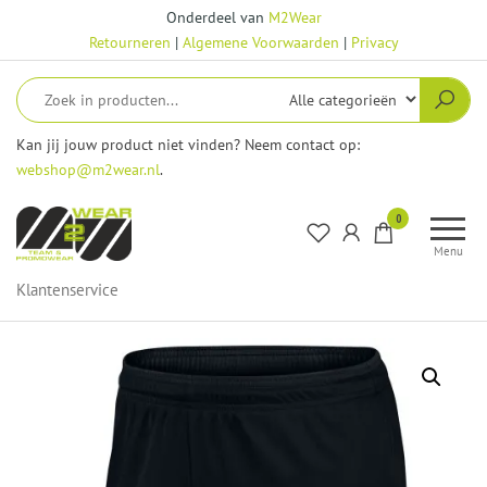
Ga
Onderdeel van
M2Wear
naar
Retourneren
|
Algemene Voorwaarden
|
Privacy
de
inhoud
Kan jij jouw product niet vinden? Neem contact op:
webshop@m2wear.nl
.
M2Wear
0
–
Menu
Webshop
Klantenservice