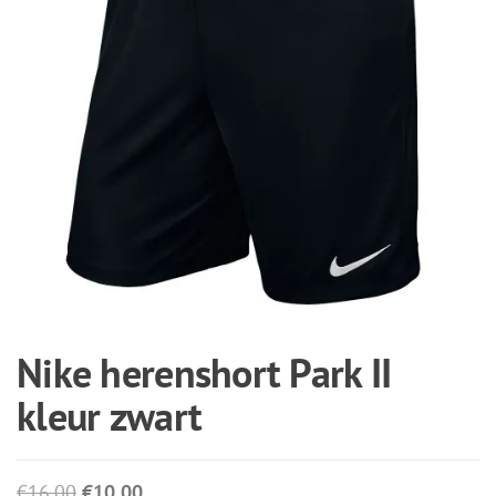
Nike herenshort Park II
kleur zwart
Oorspronkelijke
Huidige
€
16,00
€
10,00