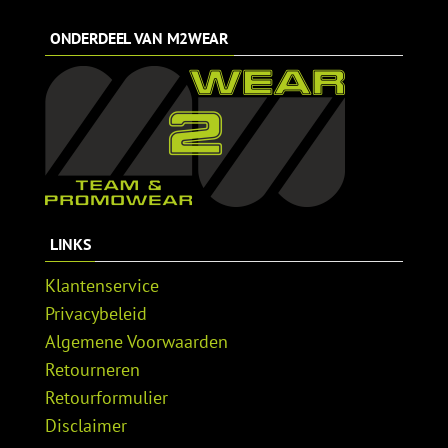
productpagina
productpagina
was:
is:
€39,99.
€29,99.
ONDERDEEL VAN M2WEAR
LINKS
Klantenservice
Privacybeleid
Algemene Voorwaarden
Retourneren
Retourformulier
Disclaimer