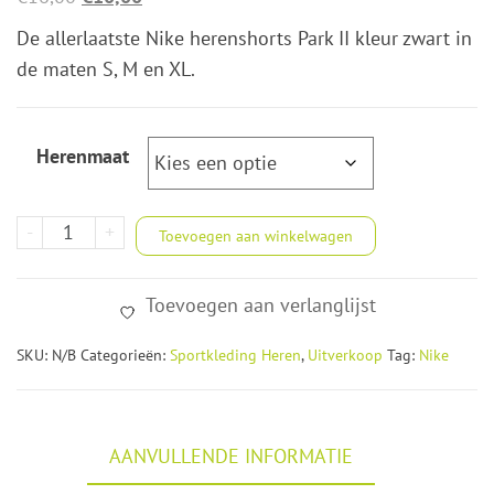
prijs
prijs
De allerlaatste Nike herenshorts Park II kleur zwart in
was:
is:
de maten S, M en XL.
€16,00.
€10,00.
Herenmaat
Nike
-
+
Toevoegen aan winkelwagen
herenshort
Park
Toevoegen aan verlanglijst
II
kleur
SKU:
N/B
Categorieën:
Sportkleding Heren
,
Uitverkoop
Tag:
Nike
zwart
aantal
AANVULLENDE INFORMATIE