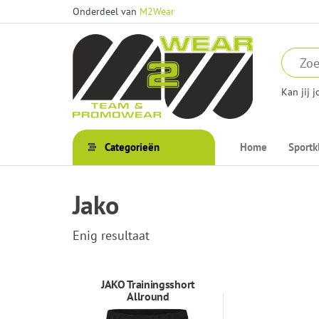
Ga
Onderdeel van
M2Wear
naar
de
inhoud
Kan jij 
M2Wear
–
Categorieën
Home
Sportk
Webshop
Jako
Enig resultaat
JAKO Trainingsshort
Allround