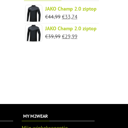
JAKO Champ 2.0 ziptop
Oorspronkelijke
Huidige
€
44,99
€
33,74
prijs
prijs
JAKO Champ 2.0 ziptop
was:
is:
Oorspronkelijke
Huidige
€
39,99
€
29,99
€44,99.
€33,74.
prijs
prijs
was:
is:
€39,99.
€29,99.
MY M2WEAR
Mijn winkelwagentje