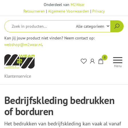
Ga
Onderdeel van
M2Wear
naar
Retourneren
|
Algemene Voorwaarden
|
Privacy
de
inhoud
Kan jij jouw product niet vinden? Neem contact op:
webshop@m2wear.nl
.
M2Wear
0
–
Menu
Webshop
Klantenservice
Bedrijfskleding bedrukken
of borduren
Het bedrukken van bedrijfskleding kan vaak al vanaf