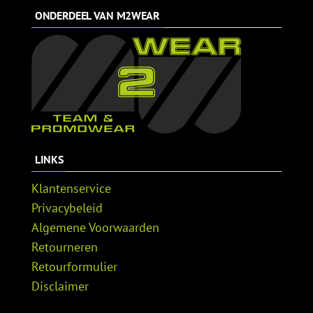
€39,99.
€29,99.
ONDERDEEL VAN M2WEAR
LINKS
Klantenservice
Privacybeleid
Algemene Voorwaarden
Retourneren
Retourformulier
Disclaimer