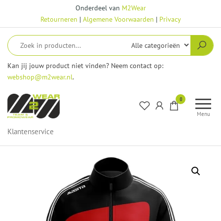
Ga
Onderdeel van
M2Wear
naar
Retourneren
|
Algemene Voorwaarden
|
Privacy
de
inhoud
Kan jij jouw product niet vinden? Neem contact op:
webshop@m2wear.nl
.
M2Wear
0
–
Menu
Webshop
Klantenservice