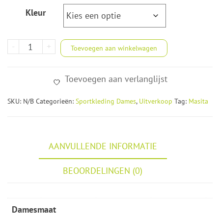
Kleur
Masita
-
+
Toevoegen aan winkelwagen
Forza
trainingsjack
Toevoegen aan verlanglijst
voor
dames
SKU:
N/B
Categorieën:
Sportkleding Dames
,
Uitverkoop
Tag:
Masita
aantal
AANVULLENDE INFORMATIE
BEOORDELINGEN (0)
Damesmaat