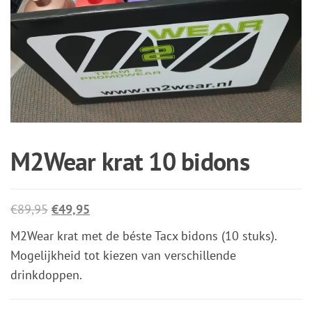
M2Wear krat 10 bidons
Oorspronkelijke
Huidige
€
89,95
€
49,95
prijs
prijs
M2Wear krat met de béste Tacx bidons (10 stuks).
was:
is:
Mogelijkheid tot kiezen van verschillende
€89,95.
€49,95.
drinkdoppen.