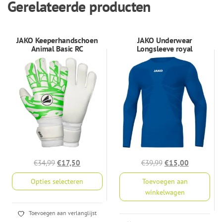
Gerelateerde producten
JAKO Keeperhandschoen
JAKO Underwear
Animal Basic RC
Longsleeve royal
Oorspronkelijke
Huidige
Oorspronkelijke
Huidige
€
34,99
€
17,50
€
39,99
€
15,00
prijs
prijs
prijs
prijs
Opties selecteren
Toevoegen aan
was:
is:
was:
is:
winkelwagen
€34,99.
€17,50.
€39,99.
€15,00.
Dit
Toevoegen aan verlanglijst
product