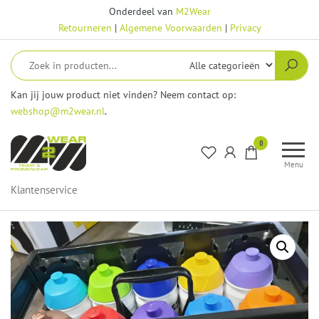
Ga
Onderdeel van
M2Wear
naar
Retourneren
|
Algemene Voorwaarden
|
Privacy
de
inhoud
Kan jij jouw product niet vinden? Neem contact op:
webshop@m2wear.nl
.
M2Wear
0
–
Menu
Webshop
Klantenservice