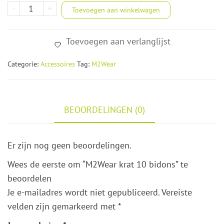
M2Wear
-
+
Toevoegen aan winkelwagen
krat
10
Toevoegen aan verlanglijst
bidons
aantal
Categorie:
Accessoires
Tag:
M2Wear
BEOORDELINGEN (0)
Er zijn nog geen beoordelingen.
Wees de eerste om “M2Wear krat 10 bidons” te
beoordelen
Je e-mailadres wordt niet gepubliceerd.
Vereiste
velden zijn gemarkeerd met
*