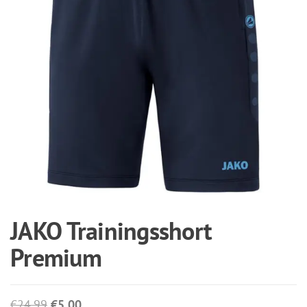
JAKO Trainingsshort
Premium
Oorspronkelijke
Huidige
€
24,99
€
5,00