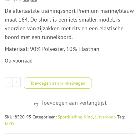
prijs
prijs
De allerlaatste trainingsshort Premium marine/blauw
was:
is:
maat 164. De short is een iets smaller model, is
€24,99.
€5,00.
voorzien van zijzakken met rits en een elastische
boord met een tunnelkoord.
Materiaal: 90% Polyester, 10% Elasthan
Op voorraad
JAKO
-
+
Toevoegen aan winkelwagen
Trainingsshort
Premium
Toevoegen aan verlanglijst
aantal
SKU:
8520-95
Categorieën:
Sportkleding Kind
,
Uitverkoop
Tag:
JAKO