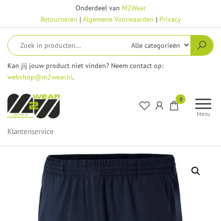
Ga
Onderdeel van
M2Wear
naar
Retourneren
|
Algemene Voorwaarden
|
Privacy
de
inhoud
Kan jij jouw product niet vinden? Neem contact op:
webshop@m2wear.nl
.
M2Wear
0
–
Menu
Webshop
Klantenservice