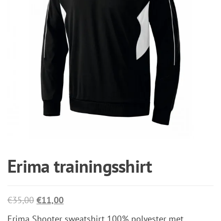
Erima trainingsshirt
Oorspronkelijke
Huidige
€
35,00
€
11,00
prijs
prijs
Erima Shooter sweatshirt 100% polyester met