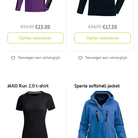
Oorspronkelijke
Huidige
Oorspronkelijke
Huidige
€
59,99
€
25,00
€
34,99
€
17,50
prijs
prijs
prijs
prijs
Opties selecteren
Opties selecteren
was:
is:
was:
is:
€59,99.
€25,00.
€34,99.
€17,50.
Dit
Dit
Toevoegen aan verlanglijst
Toevoegen aan verlanglijst
product
product
heeft
heeft
meerdere
meerdere
JAKO Run 2.0 t-shirt
Sparta softshell jacket
variaties.
variaties.
Deze
Deze
optie
optie
kan
kan
gekozen
gekozen
worden
worden