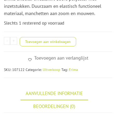
was:
is:
inzetstukken. Duurzaam en elastisch functioneel
€35,00.
€11,00.
materiaal, manchetten aan zoom en mouwen.
Slechts 1 resterend op voorraad
Erima
-
+
Toevoegen aan winkelwagen
trainingsshirt
aantal
Toevoegen aan verlanglijst
SKU:
107122
Categorie:
Uitverkoop
Tag:
Erima
AANVULLENDE INFORMATIE
BEOORDELINGEN (0)