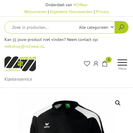
Ga
Onderdeel van
M2Wear
naar
Retourneren
|
Algemene Voorwaarden
|
Privacy
de
inhoud
Kan jij jouw product niet vinden? Neem contact op:
webshop@m2wear.nl
.
M2Wear
0
–
Menu
Webshop
Klantenservice