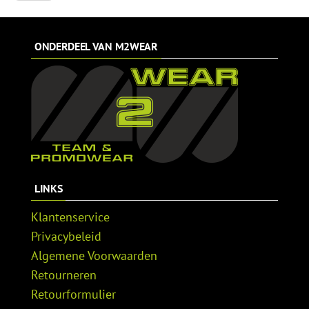
de
de
prijs
prijs
productpagina
productpagina
was:
is:
€39,99.
€29,99.
ONDERDEEL VAN M2WEAR
LINKS
Klantenservice
Privacybeleid
Algemene Voorwaarden
Retourneren
Retourformulier