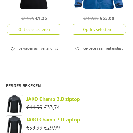
op
op
de
de
productpagina
productpagina
Oorspronkelijke
Huidige
Oorspronkelijke
Huidige
€
14,95
€
9,25
€
109,95
€
55,00
prijs
prijs
prijs
prijs
Opties selecteren
Opties selecteren
was:
is:
was:
is:
€14,95.
€9,25.
€109,95.
€55,00.
Dit
Dit
Toevoegen aan verlanglijst
Toevoegen aan verlanglijst
product
product
heeft
heeft
meerdere
meerdere
variaties.
variaties.
Deze
Deze
EERDER BEKEKEN:
optie
optie
JAKO Champ 2.0 ziptop
kan
kan
Oorspronkelijke
Huidige
€
44,99
€
33,74
gekozen
gekozen
prijs
prijs
worden
worden
JAKO Champ 2.0 ziptop
was:
is:
op
op
Oorspronkelijke
Huidige
€
39,99
€
29,99
€44,99.
€33,74.